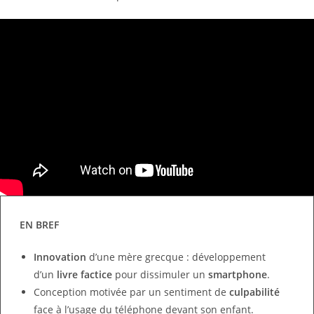
EN BREF
Innovation
d’une mère grecque : développement
d’un
livre factice
pour dissimuler un
smartphone
.
Conception motivée par un sentiment de
culpabilité
face à l’usage du téléphone devant son enfant.