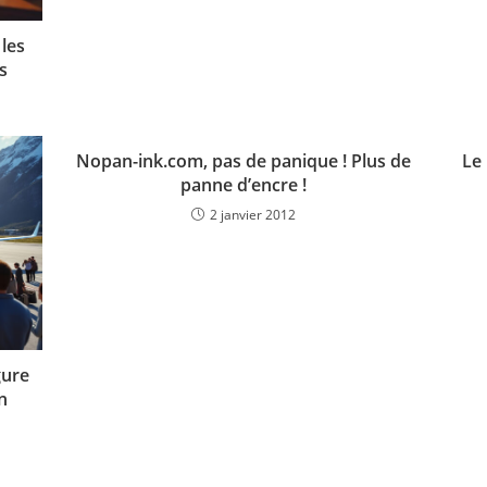
les
s
Nopan-ink.com, pas de panique ! Plus de
Le 
panne d’encre !
2 janvier 2012
gure
n