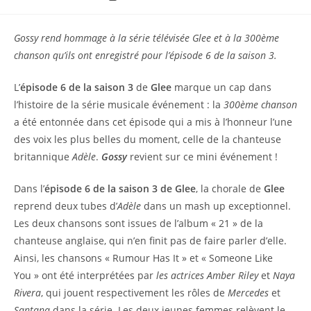
de
lecture :
Gossy rend hommage à la série télévisée Glee et à la 300ème
chanson qu’ils ont enregistré pour l’épisode 6 de la saison 3.
L’
épisode 6 de la saison 3
de
Glee
marque un cap dans
l’histoire de la série musicale événement : la
300ème chanson
a été entonnée dans cet épisode qui a mis à l’honneur l’une
des voix les plus belles du moment, celle de la chanteuse
britannique
Adèle
.
Gossy
revient sur ce mini événement !
Dans l’
épisode 6 de la saison 3 de Glee
, la chorale de
Glee
reprend deux tubes d’
Adèle
dans un mash up exceptionnel.
Les deux chansons sont issues de l’album « 21 » de la
chanteuse anglaise, qui n’en finit pas de faire parler d’elle.
Ainsi, les chansons « Rumour Has It » et « Someone Like
You » ont été interprétées par
les actrices
Amber Riley
et
Naya
Rivera
, qui jouent respectivement les rôles de
Mercedes
et
Santana
dans la série. Les deux jeunes femmes relèvent le