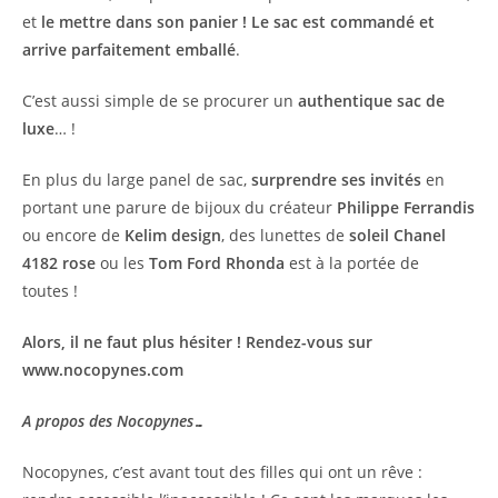
et
le mettre dans son panier
! Le sac est commandé et
arrive parfaitement emballé
.
C’est aussi simple de se procurer un
authentique sac de
luxe
… !
En plus du large panel de sac,
surprendre ses invités
en
portant une parure de bijoux du créateur
Philippe Ferrandis
ou encore de
Kelim design
, des lunettes de
soleil Chanel
4182 rose
ou les
Tom Ford Rhonda
est à la portée de
toutes !
Alors, il ne faut plus hésiter ! Rendez-vous sur
www.nocopynes.com
A propos des Nocopynes…
Nocopynes, c’est avant tout des filles qui ont un rêve :