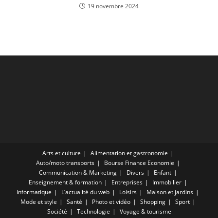
19 novembre 2024
Arts et culture
Alimentation et gastronomie
Auto/moto transports
Bourse Finance Economie
Communication & Marketing
Divers
Enfant
Enseignement & formation
Entreprises
Immobilier
Informatique
L’actualité du web
Loisirs
Maison et jardins
Mode et style
Santé
Photo et vidéo
Shopping
Sport
Société
Technologie
Voyage & tourisme